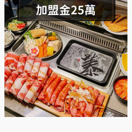
SHARE TEA歇腳亭加盟說明會
潮味決-湯滷專門店加盟說明會
鬍子茶加盟說明會
鮮茶道加盟說明會
微風亭鐵板燒加盟說明會
漫步藍咖啡加盟說明會
明石章魚燒加盟說明會
出櫃加盟說明會
千香漢堡加盟說明會