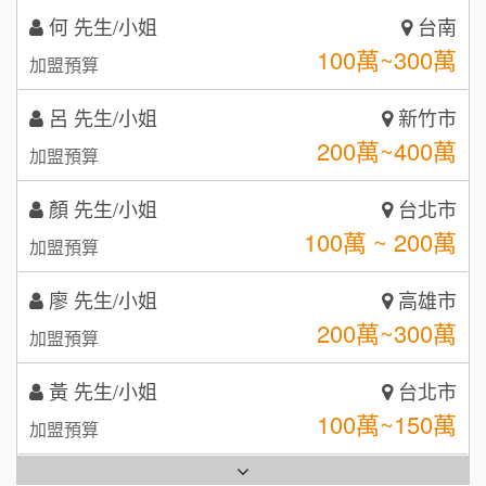
何 先生/小姐
台南
咖啡LOOK
5
100萬~300萬
加盟預算
鼎威維修
6
呂 先生/小姐
新竹市
【曉妍美妝】誠徵行政櫃檯
200萬~400萬
88thai發發泰-泰式飯行家
加盟預算
7
自助洗衣店誠徵代洗收送人員(台中市)
顏 先生/小姐
呷尚寶
台北市
8
100萬 ~ 200萬
加盟預算
MUSHEN徵SPA美容芳療師
SHARE TEA歇腳亭
9
廖 先生/小姐
高雄市
日十。早午食加盟說明會
TEA TOP台灣第一味
10
200萬~300萬
加盟預算
拾鑶火鍋加盟說明會
黃 先生/小姐
台北市
全家加盟說明會
100萬~150萬
加盟預算
台灣G湯加盟說明會
林 先生/小姐
屏東縣