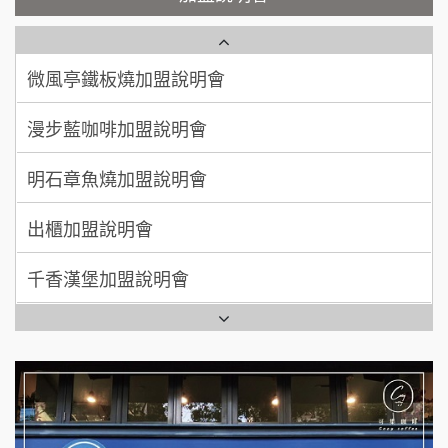
加盟預算
鮮茶道加盟說明會
鮮茶道加盟說明會
顏 先生/小姐
台北市
微風亭鐵板燒加盟說明會
100萬 ~ 200萬
【曉妍美妝】誠徵行政櫃檯
加盟預算
漫步藍咖啡加盟說明會
廖 先生/小姐
高雄市
自助洗衣店誠徵代洗收送人員(台中市)
200萬~300萬
加盟預算
明石章魚燒加盟說明會
MUSHEN徵SPA美容芳療師
出櫃加盟說明會
日十。早午食加盟說明會
千香漢堡加盟說明會
拾鑶火鍋加盟說明會
七盞茶加盟說明會
全家加盟說明會
拉亞漢堡加盟說明會
台灣G湯加盟說明會
杜芳子古味茶鋪加盟說明會
彭富貴加盟說明會