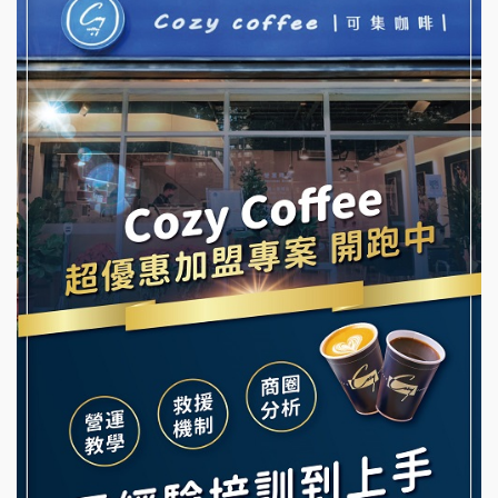
優握握×酸奶大獅加盟說明會
NU PASTA義大利麵加盟說明會
冬城門加盟說明會
潮鍋癮加盟說明會
拾鑶火鍋加盟說明會
蓁伙烤倆吃加盟說明會
阿性情趣無人販售所加盟明會
霏等茶加盟說明會
龍涎居好湯加盟說明會
早安山丘加盟說明會
舒油頭加盟說明會
冰封仙果加盟說明會
韓金量加盟說明會
Ramble Café 漫步藍咖啡加盟說明會
義氣豐發雞加盟說明會
微風亭鐵板燒加盟說明會
Mr.Wish加盟說明會
鮮茶道加盟說明會