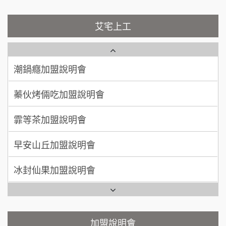
100萬 ~ 200萬
加盟預算
彭富貴加盟說明會
艾宅上工
藍象廷泰式火鍋加盟說明會
吳 先生/小姐
屏東縣
NU PASTA義大利麵加盟說明會
100萬~200萬
加盟預算
日十。早午食加盟說明會
潮鍋癮加盟說明會
周 先生/小姐
台北
上宇林加盟說明會
蓁伙烤倆吃加盟說明會
100萬 ~150萬
加盟預算
莫尼早餐Morni加盟說明會
霏等茶加盟說明會
徐 先生/小姐
新北市
手作功夫茶加盟說明會
50萬~75萬
加盟預算
早安山丘加盟說明會
SHARE TEA歇腳亭加盟說明會
何 先生/小姐
台南
冰封仙果加盟說明會
100萬~300萬
加盟預算
潮味決-湯滷專門店加盟說明會
Ramble Café 漫步藍咖啡加盟說明會
呂 先生/小姐
新竹市
鬍子茶加盟說明會
微風亭鐵板燒加盟說明會
加盟說明會
200萬~400萬