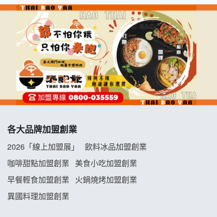
七盞茶加盟說明會
拉亞漢堡加盟說明會
杜芳子古味茶鋪加盟說明會
優握握×酸奶大獅加盟說明會
冬城門加盟說明會
各大品牌加盟創業
拾鑶火鍋加盟說明會
2026「線上加盟展」
飲料冰品加盟創業
阿性情趣無人販售所加盟明會
咖啡甜點加盟創業
美食小吃加盟創業
早餐輕食加盟創業
火鍋燒烤加盟創業
龍涎居好湯加盟說明會
異國料理加盟創業
舒油頭加盟說明會