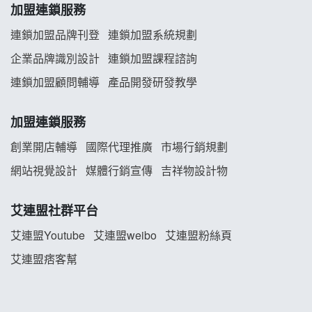
加盟連鎖服務
韓金量加盟說明會
連鎖加盟品牌刊登
連鎖加盟系統規劃
企業品牌識別設計
連鎖加盟課程諮詢
義氣豐發雞加盟說明會
連鎖加盟顧問輔導
產品開發研發教學
Mr.Wish加盟說明會
加盟連鎖服務
白鬍泡泡 BOHO POPO加盟說明會
創業開店輔導
國際代理推廣
市場行銷規劃
雞咕雞咕加盟說明會
網站視覺設計
媒體行銷宣傳
吉祥物設計物
TEA TOP加盟說明會
艾連盟社群平台
珍好味臭臭鍋加盟說明會
艾連盟Youtube
艾連盟weibo
艾連盟粉絲頁
艾連盟痞客幫
藍象廷泰式火鍋加盟說明會
日十。早午食加盟說明會