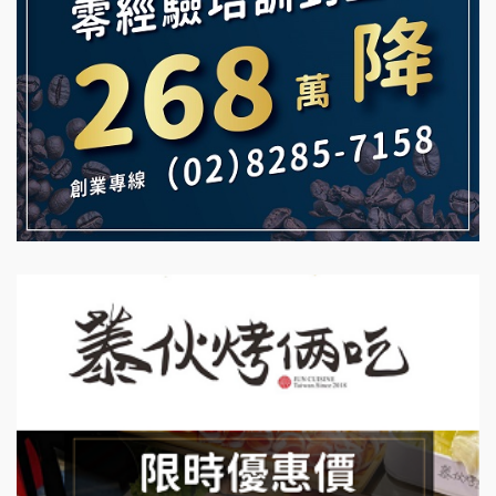
白鬍泡泡 BOHO POPO加盟說明會
【曉妍美妝】誠徵行政櫃檯
雞咕雞咕加盟說明會
自助洗衣店誠徵代洗收送人員(台中市)
TEA TOP加盟說明會
MUSHEN徵SPA美容芳療師
珍好味臭臭鍋加盟說明會
日十。早午食加盟說明會
藍象廷泰式火鍋加盟說明會
拾鑶火鍋加盟說明會
日十。早午食加盟說明會
上宇林加盟說明會
莫尼早餐Morni加盟說明會
手作功夫茶加盟說明會