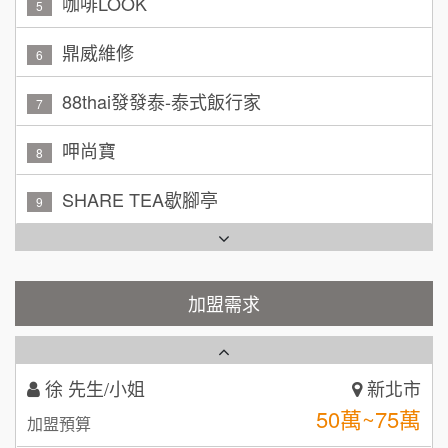
咖啡LOOK
加盟預算
5
黃 先生/小姐
鼎威維修
台北市
6
100萬~150萬
加盟預算
88thai發發泰-泰式飯行家
7
林 先生/小姐
屏東縣
呷尚寶
8
100萬 ~ 200萬
加盟預算
SHARE TEA歇腳亭
9
吳 先生/小姐
屏東縣
TEA TOP台灣第一味
100萬~200萬
10
加盟預算
Cozy coffee可集咖啡
加盟需求
1
周 先生/小姐
台北
100萬 ~150萬
加盟預算
霏等茶
2
徐 先生/小姐
新北市
秉宏小米甜甜圈
3
50萬~75萬
加盟預算
潮鍋癮
4