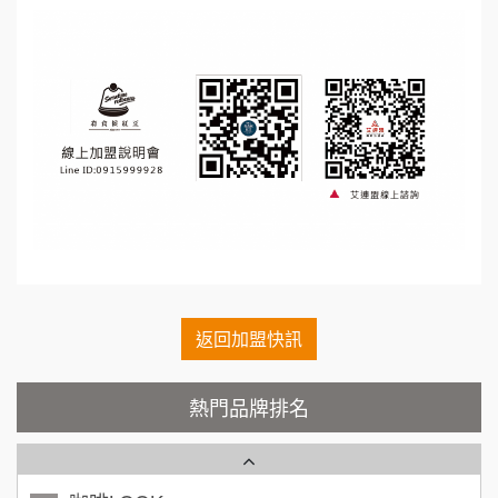
鼎威維修
6
100萬 ~150萬
加盟預算
88thai發發泰-泰式飯行家
7
徐 先生/小姐
新北市
呷尚寶
50萬~75萬
8
加盟預算
SHARE TEA歇腳亭
9
何 先生/小姐
台南
100萬~300萬
加盟預算
TEA TOP台灣第一味
10
呂 先生/小姐
新竹市
Cozy coffee可集咖啡
1
200萬~400萬
加盟預算
霏等茶
返回加盟快訊
2
顏 先生/小姐
台北市
秉宏小米甜甜圈
3
100萬 ~ 200萬
熱門品牌排名
加盟預算
潮鍋癮
4
廖 先生/小姐
高雄市
200萬~300萬