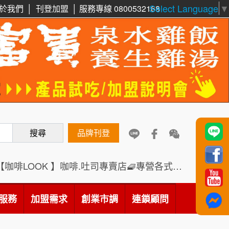
Select Language
▼
於我們
│
刊登加盟
│
服務專線 0800532168
周 先生/小姐
台北
鼎威維修
6
100萬 ~150萬
加盟預算
88thai發發泰-泰式飯行家
7
徐 先生/小姐
新北市
呷尚寶
50萬~75萬
8
加盟預算
搜尋
SHARE TEA歇腳亭
品牌刊登
9
何 先生/小姐
台南
100萬~300萬
加盟預算
TEA TOP台灣第一味
10
【咖啡LOOK 】咖啡.吐司專賣店🧇專營各式創意法式吐司
呂 先生/小姐
新竹市
Cozy coffee可集咖啡
1
200萬~400萬
服務
加盟需求
加盟預算
創業市調
連鎖顧問
霏等茶
2
顏 先生/小姐
台北市