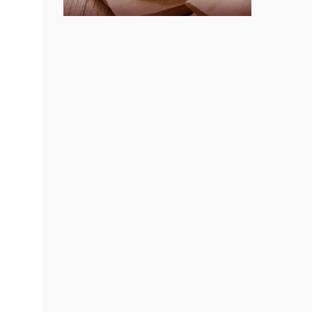
上宇林加盟說明會
、行動
計、
莫尼早餐Morni加盟說明會
業空
手作功夫茶加盟說明會
店規
SHARE TEA歇腳亭加盟說明會
動餐
餐加
潮味決-湯滷專門店加盟說明會
、餐
鬍子茶加盟說明會
、加
咖啡
鮮茶道加盟說明會
加盟
微風亭鐵板燒加盟說明會
chain
漫步藍咖啡加盟說明會