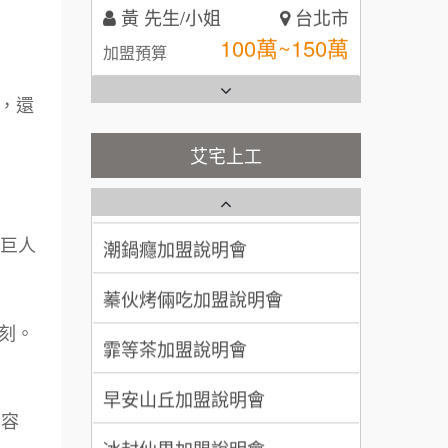
黃 先生/小姐
台北市
全家加盟說明會
100萬~150萬
加盟預算
台灣G湯加盟說明會
林 先生/小姐
屏東縣
，還
100萬 ~ 200萬
加盟預算
彭富貴加盟說明會
艾宅上工
藍象廷泰式火鍋加盟說明會
吳 先生/小姐
屏東縣
NU PASTA義大利麵加盟說明
100萬~200萬
會
加盟預算
日十。早午食加盟說明會
潮鍋癮加盟說明會
啡巨人
周 先生/小姐
台北
上宇林加盟說明會
蓁伙烤倆吃加盟說明會
100萬 ~150萬
加盟預算
莫尼早餐Morni加盟說明會
刻。
霏等茶加盟說明會
徐 先生/小姐
新北市
手作功夫茶加盟說明會
50萬~75萬
加盟預算
早安山丘加盟說明會
不容
SHARE TEA歇腳亭加盟說明會
何 先生/小姐
台南
冰封仙果加盟說明會