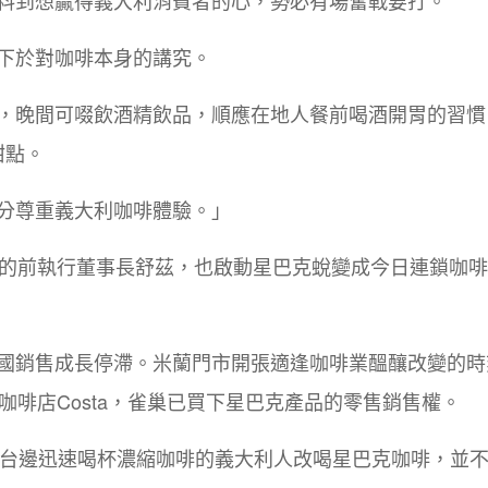
下於對咖啡本身的講究。
，晚間可啜飲酒精飲品，順應在地人餐前喝酒開胃的習慣
甜點。
分尊重義大利咖啡體驗。」
蘭的前執行董事長舒茲，也啟動星巴克蛻變成今日連鎖咖
國銷售成長停滯。米蘭門市開張適逢咖啡業醞釀改變的時
咖啡店Costa，雀巢已買下星巴克產品的零售銷售權。
站在吧台邊迅速喝杯濃縮咖啡的義大利人改喝星巴克咖啡，並