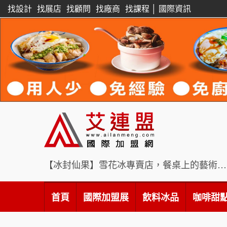
找設計
找展店
找顧問
找廠商
找課程
│
國際資訊
【冰封仙果】雪花冰專賣店，餐桌上的藝術饗宴
首頁
國際加盟展
飲料冰品
咖啡甜