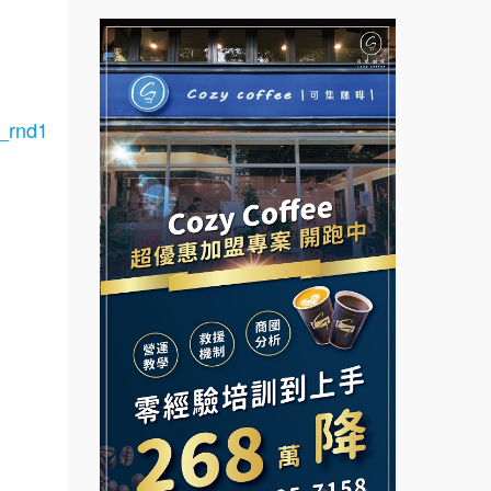
拉亞漢堡加盟說明會
台灣G湯加盟說明會
杜芳子古味茶鋪加盟說明會
彭富貴加盟說明會
#_rnd1
優握握×酸奶大獅加盟說明會
NU PASTA義大利麵加盟說明
會
冬城門加盟說明會
潮鍋癮加盟說明會
拾鑶火鍋加盟說明會
蓁伙烤倆吃加盟說明會
阿性情趣無人販售所加盟明會
霏等茶加盟說明會
龍涎居好湯加盟說明會
早安山丘加盟說明會
鎖.
.連
舒油頭加盟說明會
冰封仙果加盟說明會
計.
韓金量加盟說明會
Ramble Café 漫步藍咖啡加盟