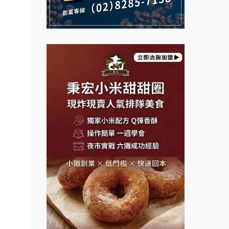
、創
說明會
義氣豐發雞加盟說明會
餐車
微風亭鐵板燒加盟說明會
業、
Mr.Wish加盟說明會
鮮茶道加盟說明會
盟、
白鬍泡泡 BOHO POPO加盟說
【曉妍美妝】誠徵行政櫃檯
、開
明會
店創
自助洗衣店誠徵代洗收送人員
雞咕雞咕加盟說明會
創業
(台中市)
MUSHEN徵SPA美容芳療師
改裝
TEA TOP加盟說明會
、餐
日十。早午食加盟說明會
珍好味臭臭鍋加盟說明會
、行
拾鑶火鍋加盟說明會
藍象廷泰式火鍋加盟說明會
業方
廳、
日十。早午食加盟說明會
料/咖