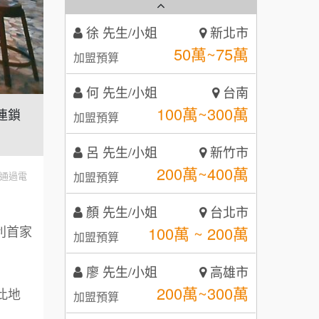
霏等茶
2
徐 先生/小姐
新北市
秉宏小米甜甜圈
3
50萬~75萬
加盟預算
潮鍋癮
4
何 先生/小姐
台南
咖啡LOOK
5
100萬~300萬
飲連鎖
加盟預算
鼎威維修
6
呂 先生/小姐
新竹市
【曉妍美妝】誠徵行政櫃檯
200萬~400萬
88thai發發泰-泰式飯行家
加盟預算
通過電
7
自助洗衣店誠徵代洗收送人員
顏 先生/小姐
呷尚寶
台北市
8
(台中市)
利首家
100萬 ~ 200萬
加盟預算
MUSHEN徵SPA美容芳療師
SHARE TEA歇腳亭
9
廖 先生/小姐
高雄市
日十。早午食加盟說明會
TEA TOP台灣第一味
10
200萬~300萬
此地
加盟預算
拾鑶火鍋加盟說明會