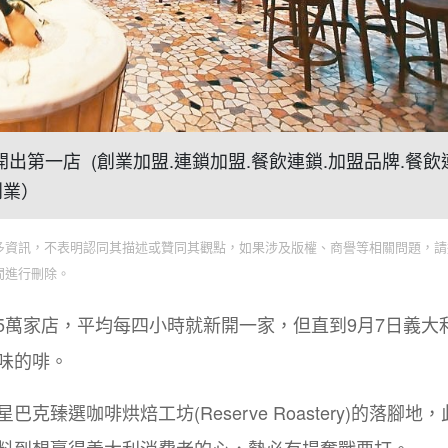
大利 開出第一店 (創業加盟.連鎖加盟.餐飲連鎖.加盟品牌.餐
創業）
多資訊，不表明認同其描述或贊同其觀點，如果涉及版權、商譽等相關問題，請
間進行刪除。
.5萬家店，平均每四小時就新開一家，但直到9月7日義大
味的啡。
選咖啡烘焙工坊(Reserve Roastery)的落腳地，
料到想贏得義大利消費者的心，勢必有場奮戰要打。