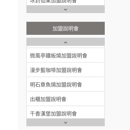
100萬~300萬
加盟預算
潮味決-湯滷專門店加盟說明會
Ramble Café 漫步藍咖啡加盟
說明會
呂 先生/小姐
新竹市
鬍子茶加盟說明會
微風亭鐵板燒加盟說明會
加盟說明會
200萬~400萬
加盟預算
鮮茶道加盟說明會
鮮茶道加盟說明會
顏 先生/小姐
台北市
微風亭鐵板燒加盟說明會
100萬 ~ 200萬
【曉妍美妝】誠徵行政櫃檯
加盟預算
漫步藍咖啡加盟說明會
廖 先生/小姐
高雄市
自助洗衣店誠徵代洗收送人員
200萬~300萬
(台中市)
加盟預算
明石章魚燒加盟說明會
MUSHEN徵SPA美容芳療師
出櫃加盟說明會
日十。早午食加盟說明會
千香漢堡加盟說明會
拾鑶火鍋加盟說明會
七盞茶加盟說明會
全家加盟說明會