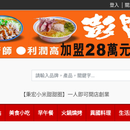
登入
│
關
【秉宏小米甜甜圈】一人即可開店創業
點
美食小吃
早午餐
火鍋燒烤
異國料理
生活