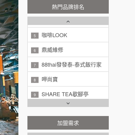
秉宏小米甜甜圈
3
100萬 ~ 200萬
熱門品牌排名
加盟預算
潮鍋癮
4
廖 先生/小姐
高雄市
200萬~300萬
咖啡LOOK
加盟預算
5
黃 先生/小姐
鼎威維修
台北市
6
100萬~150萬
加盟預算
88thai發發泰-泰式飯行家
7
林 先生/小姐
屏東縣
呷尚寶
8
100萬 ~ 200萬
加盟預算
SHARE TEA歇腳亭
9
吳 先生/小姐
屏東縣
TEA TOP台灣第一味
100萬~200萬
10
加盟預算
Cozy coffee可集咖啡
加盟需求
1
周 先生/小姐
台北
100萬 ~150萬
加盟預算