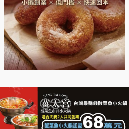
微風亭鐵板燒加盟說明會
漫步藍咖啡加盟說明會
明石章魚燒加盟說明會
出櫃加盟說明會
千香漢堡加盟說明會
七盞茶加盟說明會
拉亞漢堡加盟說明會
杜芳子古味茶鋪加盟說明會
優握握×酸奶大獅加盟說明會