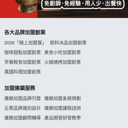
冬城門加盟說明會
拾鑶火鍋加盟說明會
各大品牌加盟創業
阿性情趣無人販售所加盟明會
2026「線上加盟展」
飲料冰品加盟創業
龍涎居好湯加盟說明會
咖啡甜點加盟創業
美食小吃加盟創業
早餐輕食加盟創業
火鍋燒烤加盟創業
舒油頭加盟說明會
異國料理加盟創業
韓金量加盟說明會
加盟連鎖服務
義氣豐發雞加盟說明會
連鎖加盟品牌刊登
連鎖加盟系統規劃
企業品牌識別設計
連鎖加盟課程諮詢
Mr.Wish加盟說明會
連鎖加盟顧問輔導
產品開發研發教學
白鬍泡泡 BOHO POPO加盟說明會