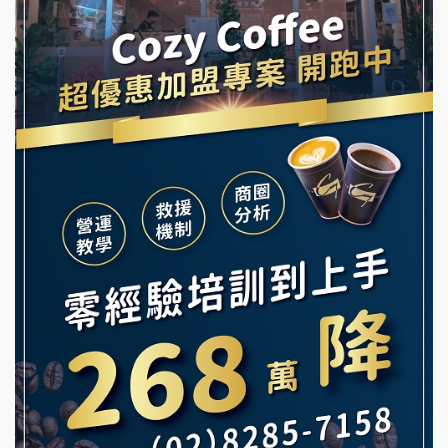
龍涎居好湯加盟說明會
早安山丘加盟說明會
舒油頭加盟說明會
冰封仙果加盟說明會
韓金量加盟說明會
Ramble Café 漫步藍咖啡加盟說明會
義氣豐發雞加盟說明會
微風亭鐵板燒加盟說明會
Mr.Wish加盟說明會
鮮茶道加盟說明會
白鬍泡泡 BOHO POPO加盟說明會
【曉妍美妝】誠徵行政櫃檯
雞咕雞咕加盟說明會
自助洗衣店誠徵代洗收送人員(台中市)
TEA TOP加盟說明會
MUSHEN徵SPA美容芳療師
珍好味臭臭鍋加盟說明會
日十。早午食加盟說明會