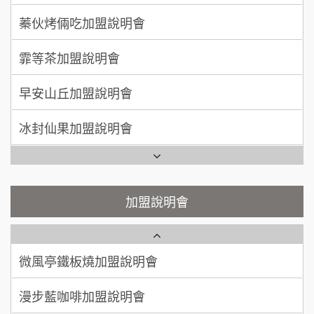
徐 先生/小姐
新北市
莫尼早餐Morni加盟說明會
霏等茶加盟說明會
50萬~75萬
加盟預算
手作功夫茶加盟說明會
早安山丘加盟說明會
何 先生/小姐
台南
SHARE TEA歇腳亭加盟說明會
100萬~300萬
加盟預算
冰封仙果加盟說明會
潮味決-湯滷專門店加盟說明會
呂 先生/小姐
新竹市
Ramble Café 漫步藍咖啡加盟說明會
200萬~400萬
加盟預算
鬍子茶加盟說明會
微風亭鐵板燒加盟說明會
顏 先生/小姐
台北市
鮮茶道加盟說明會
鮮茶道加盟說明會
加盟說明會
100萬 ~ 200萬
加盟預算
微風亭鐵板燒加盟說明會
【曉妍美妝】誠徵行政櫃檯
廖 先生/小姐
高雄市
漫步藍咖啡加盟說明會
200萬~300萬
自助洗衣店誠徵代洗收送人員(台中市)
加盟預算
明石章魚燒加盟說明會
MUSHEN徵SPA美容芳療師