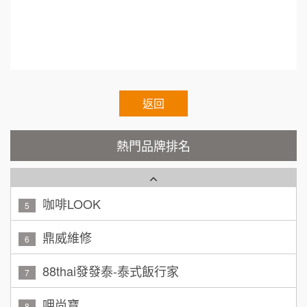
TEA TOP台灣第一味
10
呂 先生/小姐
新竹市
d Chain、Voluntary Chain、franchisee、chain r
200萬~400萬
加盟預算
Cozy coffee可集咖啡
estaurants、International agent
1
顏 先生/小姐
台北市
霏等茶
2
100萬 ~ 200萬
加盟預算
秉宏小米甜甜圈
返回
3
廖 先生/小姐
高雄市
潮鍋癮
4
200萬~300萬
熱門品牌排名
加盟預算
咖啡LOOK
5
黃 先生/小姐
台北市
100萬~150萬
鼎威維修
加盟預算
6
林 先生/小姐
88thai發發泰-泰式飯行家
屏東縣
7
100萬 ~ 200萬
加盟預算
呷尚寶
8
吳 先生/小姐
屏東縣
SHARE TEA歇腳亭
9