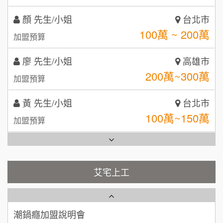
MUSHEN徵SPA美容芳療師
廖 先生/小姐
SHARE TEA歇腳亭
高雄市
9
200萬~300萬
加盟預算
日十。早午食加盟說明會
TEA TOP台灣第一味
10
黃 先生/小姐
台北市
拾鑶火鍋加盟說明會
100萬~150萬
加盟預算
全家加盟說明會
林 先生/小姐
屏東縣
台灣G湯加盟說明會
100萬 ~ 200萬
加盟預算
彭富貴加盟說明會
吳 先生/小姐
屏東縣
100萬~200萬
藍象廷泰式火鍋加盟說明會
加盟預算
NU PASTA義大利麵加盟說明會
艾宅上工
日十。早午食加盟說明會
周 先生/小姐
台北
潮鍋癮加盟說明會
100萬 ~150萬
加盟預算
上宇林加盟說明會
蓁伙烤倆吃加盟說明會