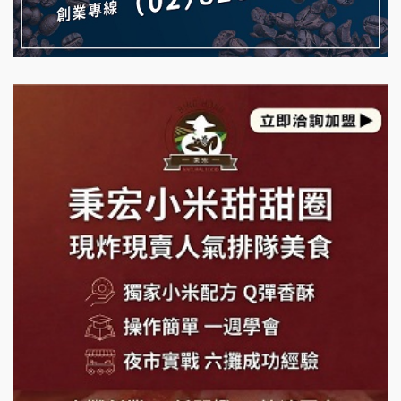
藍象廷泰式火鍋加盟說明會
拾鑶火鍋加盟說明會
日十。早午食加盟說明會
上宇林加盟說明會
莫尼早餐Morni加盟說明會
手作功夫茶加盟說明會
SHARE TEA歇腳亭加盟說明會
潮味決-湯滷專門店加盟說明會
鬍子茶加盟說明會
鮮茶道加盟說明會