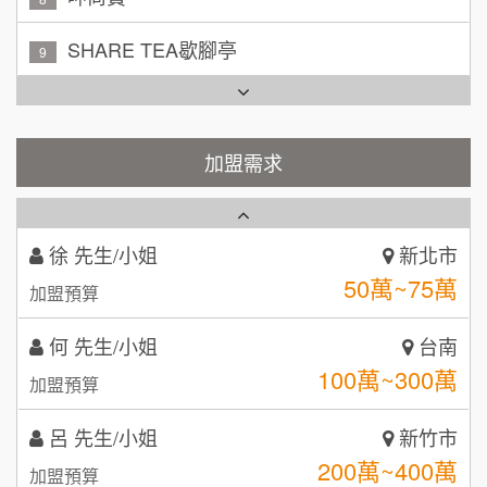
100萬~200萬
加盟預算
TEA TOP台灣第一味
10
周 先生/小姐
台北
Cozy coffee可集咖啡
100萬 ~150萬
1
加盟預算
霏等茶
加盟需求
2
徐 先生/小姐
新北市
50萬~75萬
加盟預算
秉宏小米甜甜圈
3
何 先生/小姐
台南
潮鍋癮
4
100萬~300萬
加盟預算
咖啡LOOK
5
呂 先生/小姐
新竹市
鼎威維修
6
200萬~400萬
加盟預算
【曉妍美妝】誠徵行政櫃檯
88thai發發泰-泰式飯行家
7
顏 先生/小姐
台北市
自助洗衣店誠徵代洗收送人員(台中市)
100萬 ~ 200萬
呷尚寶
加盟預算
8