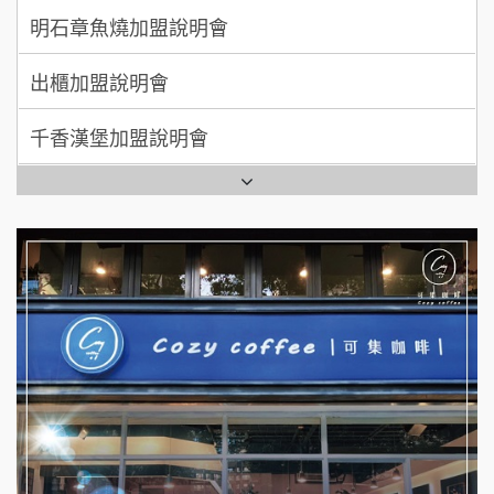
出櫃加盟說明會
日十。早午食加盟說明會
千香漢堡加盟說明會
拾鑶火鍋加盟說明會
七盞茶加盟說明會
全家加盟說明會
拉亞漢堡加盟說明會
台灣G湯加盟說明會
杜芳子古味茶鋪加盟說明會
彭富貴加盟說明會
優握握×酸奶大獅加盟說明會
NU PASTA義大利麵加盟說明會
冬城門加盟說明會
潮鍋癮加盟說明會
拾鑶火鍋加盟說明會
蓁伙烤倆吃加盟說明會
阿性情趣無人販售所加盟明會
霏等茶加盟說明會