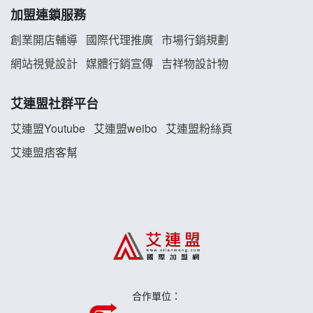
加盟連鎖服務
雞咕雞咕加盟說明會
創業開店輔導
國際代理推廣
市場行銷規劃
TEA TOP加盟說明會
網站視覺設計
媒體行銷宣傳
吉祥物設計物
珍好味臭臭鍋加盟說明會
艾連盟社群平台
藍象廷泰式火鍋加盟說明會
艾連盟Youtube
艾連盟weibo
艾連盟粉絲頁
艾連盟痞客幫
日十。早午食加盟說明會
上宇林加盟說明會
莫尼早餐Morni加盟說明會
手作功夫茶加盟說明會
合作單位：